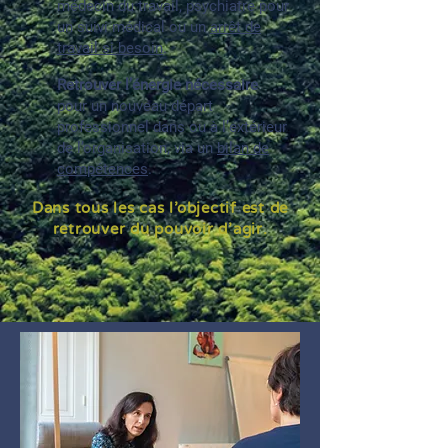
médecin du travail, psychiatre pour
un suivi médical ou un
arrêt de
travail si besoin
.
Retrouver l’énergie nécessaire
pour un nouveau départ
professionnel
dans ou à l’extérieur
de l’organisation, via un
bilan de
compétences
.
Dans tous les cas l’objectif est de
retrouver du pouvoir d’agir.