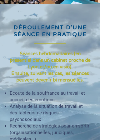
DÉROULEMENT D'UNE
SÉANCE EN PRATIQUE
Séances hebdomadaires (en
présentiel dans un cabinet proche de
Lyon et/ou en visio).
Ensuite, suivant les cas, les séances
peuvent devenir bi mensuelles.
Ecoute de la souffrance au travail et
accueil des émotions
Analyse de la situation de travail et
des facteurs de risques
psychosociaux
Recherche de stratégies pour en sortir
(organisationnelles, juridiques,
médicales…)