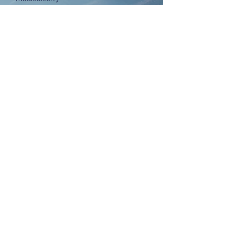
Travail pour se libérer de vécus
traumatisants et se détacher de
comportements ou de croyances
limitantes.
Ces phases sont indiquées à titre
indicatif. L’ordre et le nombre de
séances passées autour de ces
thématiques varie pour chaque
individu. En tant que Gestalt
praticienne j’évolue avec vous sans
jugement, au gré de votre maturation
et de vos prises de conscience.
Séance
: 45min à 1h –
Tarif
: 80€
​
QUESTIONS FRÉQUENTES