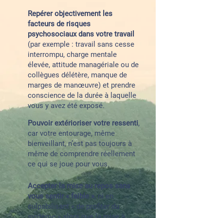
Repérer objectivement les
facteurs de risques
psychosociaux dans votre travail
(par exemple : travail sans cesse
interrompu, charge mentale
élevée, attitude managériale ou de
collègues délétère, manque de
marges de manœuvre) et prendre
conscience de la durée à laquelle
vous y avez été exposé.
Pouvoir extérioriser votre ressenti
,
car votre entourage, même
bienveillant, n’est pas toujours à
même de comprendre réellement
ce qui se joue pour vous.
Accepter la mise au repos sans
vous sentir « faible »
, ni en
culpabilisant « de profiter du
système » alors que la mise à