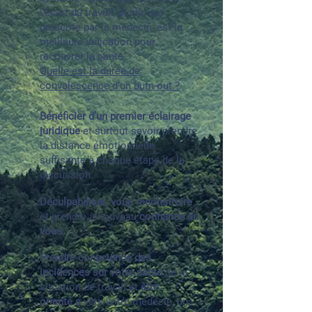
l’écart du travail, si elle est
prescrite par le médecin, est la
meilleure indication pour
recouvrer la santé.
Quelle est la durée de
convalescence d’un burn-out ?
Bénéficier d’un premier éclairage
juridique
et surtout savoir prendre
la distance émotionnelle
suffisante à chaque étape de la
discussion.
Déculpabiliser
,
vous reconstruire
et prendre à nouveau
confiance en
vous
.​
Prendre conscience des
incidences sur votre santé
de la
situation de travail et
être
orienté.e
vers votre médecin, un